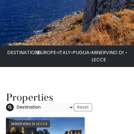
DESTINATIONS
|
EUROPE
»
ITALY
»
PUGLIA
»
MINERVINO DI
•
LECCE
Properties
PREFERRED
MINERVINO DI LECCE