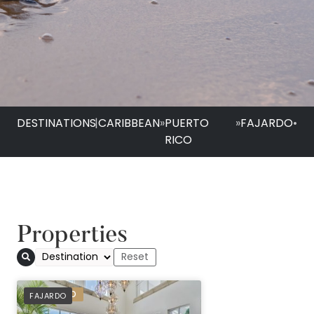
DESTINATIONS
|
CARIBBEAN
»
PUERTO
»
FAJARDO
•
RICO
Properties
PREFERRED
FAJARDO