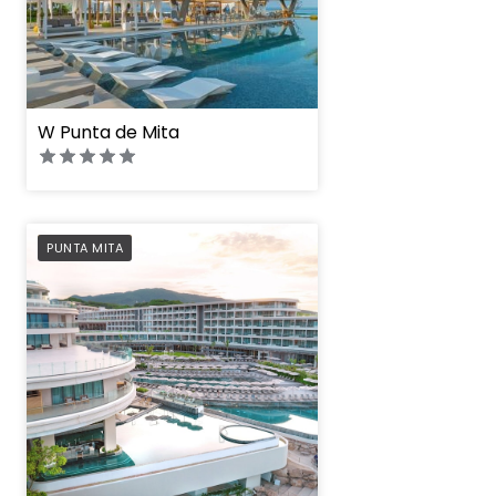
W Punta de Mita
Secrets Bahia Mita 
PREFERRED
PUNTA MITA
– Adults Only – All 