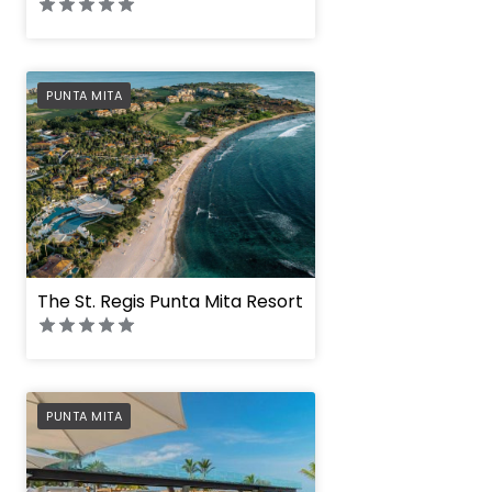
PREFERRED
PUNTA MITA
The St. Regis Punta Mita Resort
PREFERRED
PUNTA MITA